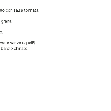
llo con salsa tonnata.
 grana.
o.
rata senza uguali!)
 barolo chinato.