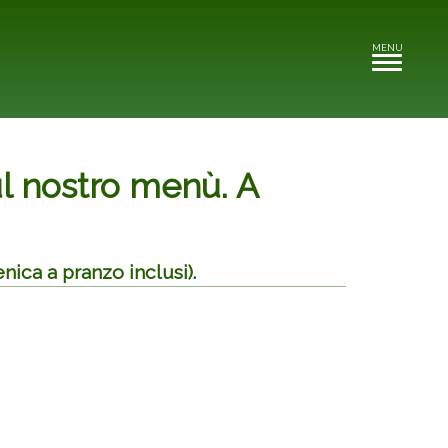
MENU
Toggle
navigation
l nostro menù. A
ica a pranzo inclusi).