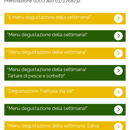
Prenotazione SOLO allo 0373.268232.
"Il menù degustazione della settimana!"
Vi ricordiamo che avete a disposizione tavoli all’interno
con aria condizionata, tavoli in veranda bioclimatica e
"Menù degustazione della settimana!"
tavoli in giardino sull’erba e a cielo aperto!
Vi ricordiamo che avete a disposizione tavoli all’interno
Il nostro consiglio è di segnalarci ( quando prenotate )
con aria condizionata, tavoli in veranda bioclimatica e
"Menu degustazione della settimana"
dove volete stare.
tavoli in giardino sull’erba e a cielo aperto!
Vi ricordiamo che avete a disposizione tavoli all’interno
A pranzo, visto il caldo, vi consigliamo di mangiare
Il nostro consiglio è di segnalarci ( quando prenotate )
con aria condizionata, tavoli in veranda bioclimatica e
"Menu degustazione della settimana!
all’interno con aria condizionata, alla sera invece, se
dove volete stare.
tavoli in giardino sull’erba e a cielo aperto!
volete cenare fuori, vi consigliamo di arrivare dalle 21:00 in
Tartare di pesce e sorbetti!"
A pranzo, visto il caldo, vi consigliamo di mangiare
poi perché in questi giorni fa troppo caldo prima del
Il nostro consiglio è di segnalarci (quando prenotate)
all’interno con aria condizionata, alla sera invece, se
tramonto…
Il menù viene servito da giovedì 25 giugno a
dove volete stare.
"Degustazione Trattoria Via Vai"
volete cenare fuori, vi consigliamo di arrivare dalle 21:00 in
lunedì 29 giugno 2026, sabato e domenica a
Altrimenti potete cenare dalle 20.00 in poi all’interno con
A pranzo, visto il caldo, vi consigliamo di mangiare
poi perché in questi giorni fa troppo caldo prima del
pranzo compresi.
aria condizionata.
all’interno con aria condizionata, alla sera invece, se
tramonto…
Il menù viene servito da giovedì 18 giugno a
"Menù degustazione della settimana!"
Tartare di salmone e pesche con sorbetto alla pesca e
volete cenare fuori, vi consigliamo di arrivare dalle 21:00 in
lunedì 22 giugno 2026 (sabato e domenica a
Ditecelo gentilmente al momento della prenotazione!
Altrimenti potete cenare dalle 20.00 in poi all’interno con
curcuma
poi perché in questi giorni fa troppo caldo prima del
pranzo compreso).
Avete caldo?
aria condizionata.
Grazie per la gentile collaborazione.
tramonto… altrimenti potete cenare dalle 20.00 in poi
Tartare di ricciola, lime e sorbetto di prugne
"Menu degustazione della settimana: Salva
Carpaccio di fichi, mousse di mortadella e pistacchi
Approfittate della nostra veranda e dei tavoli in giardino!
all’interno.
Ditecelo gentilmente al momento della prenotazione!