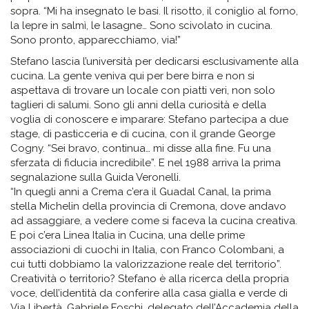
sopra. “Mi ha insegnato le basi. Il risotto, il coniglio al forno,
la lepre in salmì, le lasagne… Sono scivolato in cucina.
Sono pronto, apparecchiamo, via!”
Stefano lascia l’università per dedicarsi esclusivamente alla
cucina. La gente veniva qui per bere birra e non si
aspettava di trovare un locale con piatti veri, non solo
taglieri di salumi. Sono gli anni della curiosità e della
voglia di conoscere e imparare: Stefano partecipa a due
stage, di pasticceria e di cucina, con il grande George
Cogny. “Sei bravo, continua… mi disse alla fine. Fu una
sferzata di fiducia incredibile”. E nel 1988 arriva la prima
segnalazione sulla Guida Veronelli.
“In quegli anni a Crema c’era il Guadal Canal, la prima
stella Michelin della provincia di Cremona, dove andavo
ad assaggiare, a vedere come si faceva la cucina creativa.
E poi c’era Linea Italia in Cucina, una delle prime
associazioni di cuochi in Italia, con Franco Colombani, a
cui tutti dobbiamo la valorizzazione reale del territorio”.
Creatività o territorio? Stefano è alla ricerca della propria
voce, dell’identità da conferire alla casa gialla e verde di
Via Libertà. Gabriele Foschi, delegato dell’Accademia della