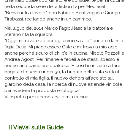
chiamato quale coordinatore e consulente per la cucina
nella seconda serie della fiction tv per Mediaset
“Benvenuti a tavola”, con Fabrizio Bentivoglio e Giorgio
Tirabassi, recitando anche in un cammeo.
Nel luglio del 2014 Marco Fagioli lascia la trattoria e
Stefano rifà la squadra.
“Oggi mi trovate ad accogliervi in sala, affiancato da mia
figlia Delia. Mi piace essere Oste e mi trovo a mio agio
anche perché sicuro di chi c’è in cucina, Nicolò Pozzoli e
Andrea Agosti. Per rimanere fedeli a se stessi, spesso è
necessario cambiare qualcosa. E così ho iniziato a fare:
brigata di cucina under 30, la brigata della sala sotto il
controllo di mia figlia, il nuovo dehors affacciato sul
giardino della casa, la ricerca di nuove aziende vinicole
per rivedere la proposta enologica”.
Vi aspetto per raccontarvi la mia cucina.
Il ViaVai sulle Guide