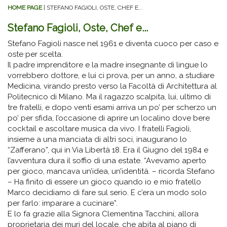
HOME PAGE
| STEFANO FAGIOLI, OSTE, CHEF E...
Stefano Fagioli, Oste, Chef e...
Stefano Fagioli nasce nel 1961 e diventa cuoco per caso e
oste per scelta.
Il padre imprenditore e la madre insegnante di lingue lo
vorrebbero dottore, e lui ci prova, per un anno, a studiare
Medicina, virando presto verso la Facoltà di Architettura al
Politecnico di Milano. Ma il ragazzo scalpita, lui, ultimo di
tre fratelli, e dopo venti esami arriva un po’ per scherzo un
po’ per sfida, l’occasione di aprire un localino dove bere
cocktail e ascoltare musica da vivo. I fratelli Fagioli,
insieme a una manciata di altri soci, inaugurano lo
“Zafferano”, qui in Via Libertà 18. Era il Giugno del 1984 e
l’avventura dura il soffio di una estate. “Avevamo aperto
per gioco, mancava un’idea, un’identità. – ricorda Stefano
– Ha finito di essere un gioco quando io e mio fratello
Marco decidiamo di fare sul serio. E c’era un modo solo
per farlo: imparare a cucinare”.
E lo fa grazie alla Signora Clementina Tacchini, allora
proprietaria dei muri del locale, che abita al piano di