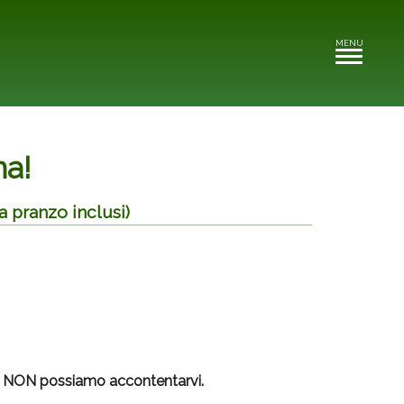
MENU
Toggle
navigation
na!
a pranzo inclusi)
ti NON possiamo accontentarvi.