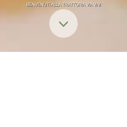
BENVENUTI ALLA TRATTORIA VIA VAI!
Benvenuti alla Trattoria Via Vai!
Direttamente dalla Borgogna una piccola
selezione di formaggi francesi! Li potete
degustare in trattoria, non sono tanti, quando
finiscono, finiscono…
Anche quest’anno siamo stati recensiti sulla Guida Osterie
d’Italia 2025 edita da Slow Food.
L’ambito riconoscimento della “Chiocciola”, massimo