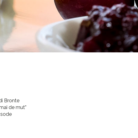
 di Bronte
rmai de mut”
 sode