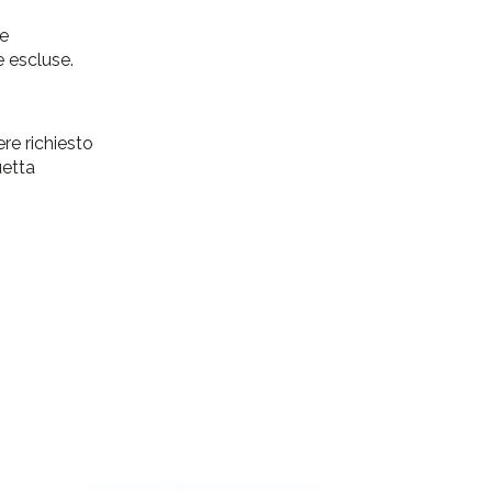
ne
 escluse.
re richiesto
uetta