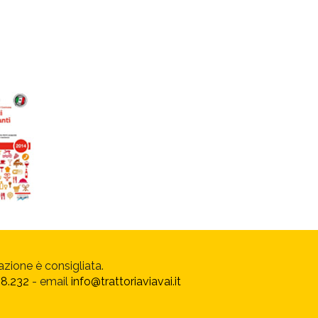
azione è consigliata.
68.232
- email
info@trattoriaviavai.it