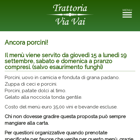
MENU
Toggle
navigati
Ancora porcini!
Il menù viene servito da giovedì 15 a lunedì 19
settembre, sabato e domenica a pranzo
compresi. (salvo esaurimento funghi)
Porcini, uovo in camicia e fonduta di grana padano.
Zuppa di ceci e porcini.
Porcini, patate dolci al timo.
Gelato alla nocciola tonda gentile.
Costo del menù euro 35,00 vini e bevande escluse.
Chi non dovesse gradire questa proposta può sempre
mangiare alla carta.
Per questioni organizzative quando prenotate
specificate
per favore che venite per questo menù, grazie.