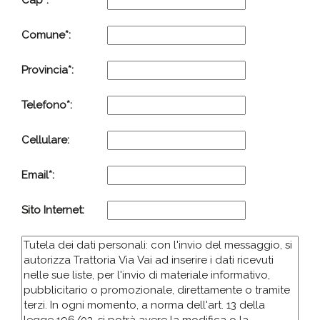
Cap*:
Comune*:
Provincia*:
Telefono*:
Cellulare:
Email*:
Sito Internet: